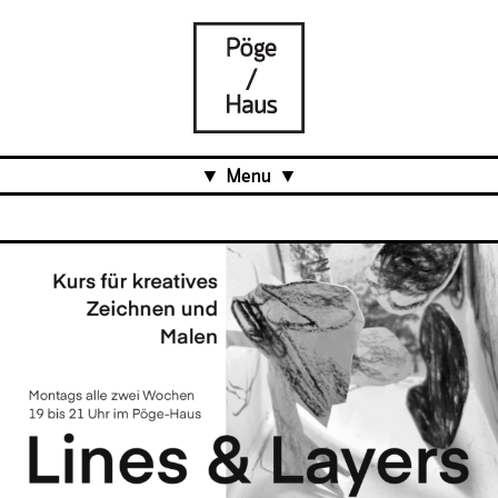
Menu
Aktuell
Projects
Über uns
Was ist das Pöge-Haus?
Team
Organisation
Mitarbeit