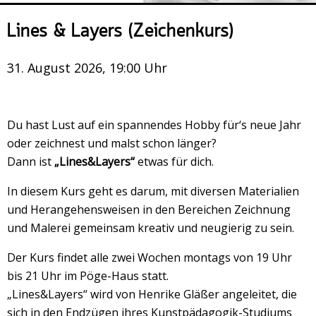
Veranstaltungsrückblick
Lines & Layers (Zeichenkurs)
Kontakt und Anfahrt
Datenschutz
31. August 2026, 19:00 Uhr
Räume mieten
#4696 (no title)
Du hast Lust auf ein spannendes Hobby für‘s neue Jahr
Presse/Newsletter
oder zeichnest und malst schon länger?
Dann ist
„Lines&Layers“
etwas für dich.
In diesem Kurs geht es darum, mit diversen Materialien
und Herangehensweisen in den Bereichen Zeichnung
und Malerei gemeinsam kreativ und neugierig zu sein.
Der Kurs findet alle zwei Wochen montags von 19 Uhr
bis 21 Uhr im Pöge-Haus statt.
„Lines&Layers“ wird von Henrike Gläßer angeleitet, die
sich in den Endzügen ihres Kunstpädagogik-Studiums