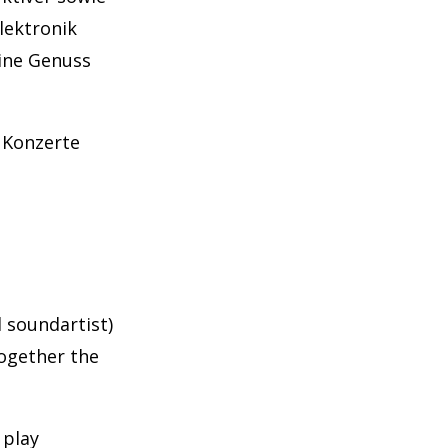
lektronik
ine Genuss
 Konzerte
d soundartist)
together the
 play