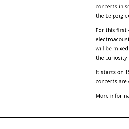
concerts in s
the Leipzig e
For this firs
electroacoust
will be mixed
the curiosity 
It starts on 
concerts are 
More informa