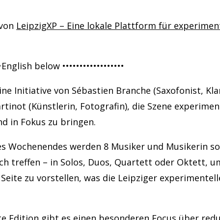
 von
LeipzigXP – Eine lokale Plattform für experimen
••English below ••••••••••••••••••
eine Initiative von Sébastien Branche (Saxofonist, Kl
tinot (Künstlerin, Fotografin), die Szene experimen
 in Fokus zu bringen.
s Wochenendes werden 8 Musiker und Musikerin so
h treffen – in Solos, Duos, Quartett oder Oktett, u
Seite zu vorstellen, was die Leipziger experimentel
te Edition gibt es einen besonderen Focus über red