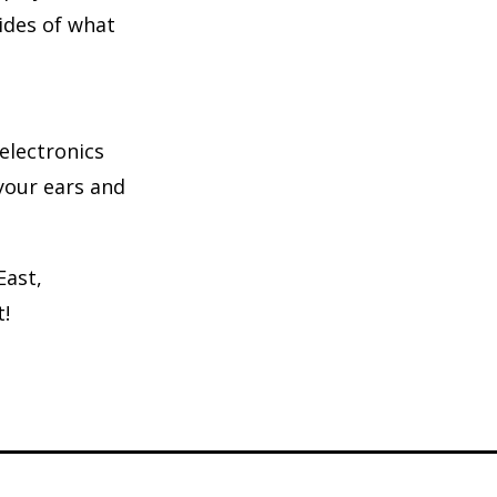
sides of what
electronics
 your ears and
East,
t!