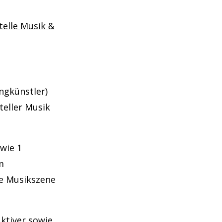
telle Musik &
angkünstler)
teller Musik
wie 1
m
le Musikszene
uktiver sowie