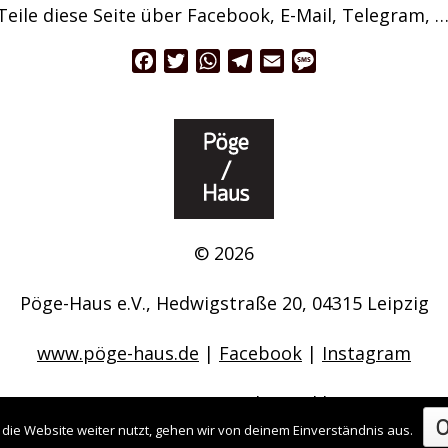
Teile diese Seite über Facebook, E-Mail, Telegram, …
Facebook
Twitter
WhatsApp
Telegram
Email
Message
© 2026
Pöge-Haus e.V., Hedwigstraße 20, 04315 Leipzig
www.pöge-haus.de
|
Facebook
|
Instagram
Impressum / Datenschutzerklärung
die Website weiter nutzt, gehen wir von deinem Einverständnis aus.