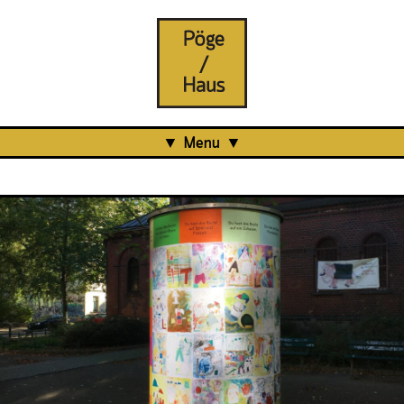
Menu
Aktuell
Projects
Über uns
Was ist das Pöge-Haus?
Team
Organisation
Mitarbeit