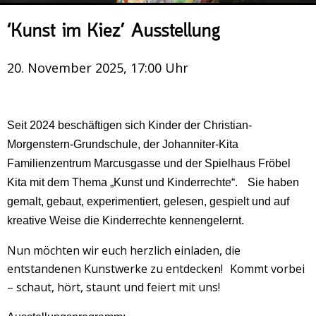
Veranstaltungsrückblick
‘Kunst im Kiez’ Ausstellung
Kontakt und Anfahrt
Datenschutz
20. November 2025, 17:00 Uhr
Räume mieten
#4696 (no title)
Seit 2024 beschäftigen sich Kinder der Christian-
Presse/Newsletter
Morgenstern-Grundschule, der Johanniter-Kita
Familienzentrum Marcusgasse und der Spielhaus Fröbel
Kita mit dem Thema „Kunst und Kinderrechte“. Sie haben
gemalt, gebaut, experimentiert, gelesen, gespielt und auf
kreative Weise die Kinderrechte kennengelernt.
Nun möchten wir euch herzlich einladen, die
entstandenen Kunstwerke zu entdecken! Kommt vorbei
– schaut, hört, staunt und feiert mit uns!