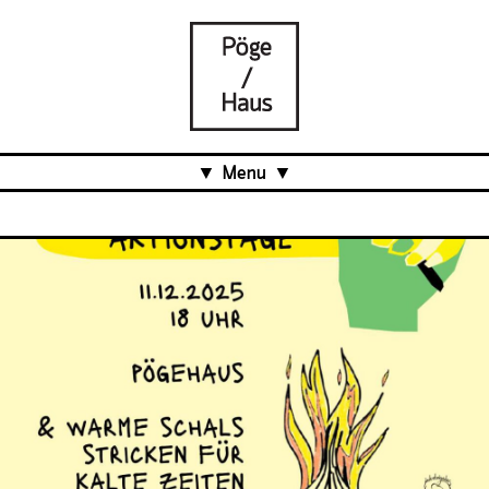
Menu
Aktuell
Projects
Über uns
Was ist das Pöge-Haus?
Team
Organisation
Mitarbeit