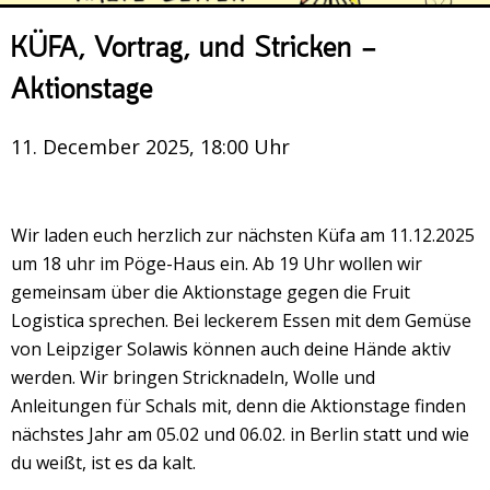
Veranstaltungsrückblick
KÜFA, Vortrag, und Stricken —
Kontakt und Anfahrt
Aktionstage
Datenschutz
Räume mieten
11. December 2025, 18:00 Uhr
#4696 (no title)
Presse/Newsletter
Wir laden euch herzlich zur nächsten Küfa am 11.12.2025
um 18 uhr im Pöge-Haus ein. Ab 19 Uhr wollen wir
gemeinsam über die Aktionstage gegen die Fruit
Logistica sprechen. Bei leckerem Essen mit dem Gemüse
von Leipziger Solawis können auch deine Hände aktiv
werden. Wir bringen Stricknadeln, Wolle und
Anleitungen für Schals mit, denn die Aktionstage finden
nächstes Jahr am 05.02 und 06.02. in Berlin statt und wie
du weißt, ist es da kalt.