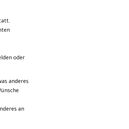
att.
nten
elden oder
twas anderes
 Wünsche
anderes an