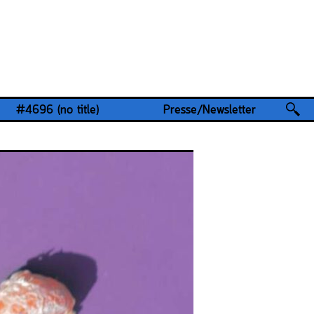
#4696 (no title)
Presse/Newsletter