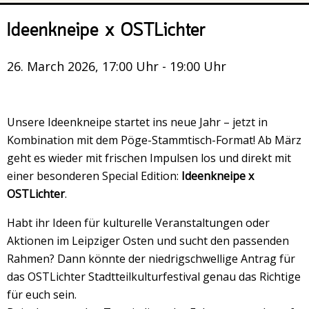
Veranstaltungsrückblick
Ideenkneipe x OSTLichter
Kontakt und Anfahrt
Datenschutz
26. March 2026, 17:00 Uhr - 19:00 Uhr
Räume mieten
#4696 (no title)
Unsere Ideenkneipe startet ins neue Jahr – jetzt in
Presse/Newsletter
Kombination mit dem Pöge-Stammtisch-Format! Ab März
geht es wieder mit frischen Impulsen los und direkt mit
einer besonderen Special Edition:
Ideenkneipe x
OSTLichter
.
Habt ihr Ideen für kulturelle Veranstaltungen oder
Aktionen im Leipziger Osten und sucht den passenden
Rahmen? Dann könnte der niedrigschwellige Antrag für
das OSTLichter Stadtteilkulturfestival genau das Richtige
für euch sein.