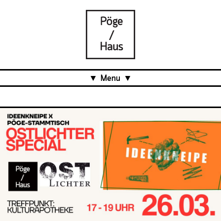
Menu
Aktuell
Projects
Über uns
Was ist das Pöge-Haus?
Team
Organisation
Mitarbeit