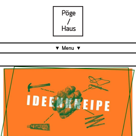
Menu
Aktuell
Projects
Über uns
Was ist das Pöge-Haus?
Team
Organisation
Mitarbeit