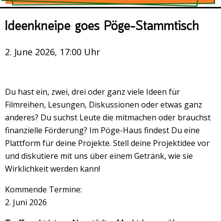
Veranstaltungsrückblick
Kontakt und Anfahrt
Ideenkneipe goes Pöge-Stammtisch
Datenschutz
2. June 2026, 17:00 Uhr
Räume mieten
#4696 (no title)
Du hast ein, zwei, drei oder ganz viele Ideen für
Presse/Newsletter
Filmreihen, Lesungen, Diskussionen oder etwas ganz
anderes? Du suchst Leute die mitmachen oder brauchst
finanzielle Förderung? Im Pöge-Haus findest Du eine
Plattform für deine Projekte. Stell deine Projektidee vor
und diskutiere mit uns über einem Getränk, wie sie
Wirklichkeit werden kann!
Kommende Termine:
2. Juni 2026