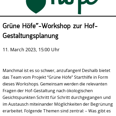
Veranstaltungsrückblick
Kontakt und Anfahrt
Datenschutz
Grüne Höfe”-Workshop zur Hof-
Räume mieten
Gestaltungsplanung
#4696 (no title)
Presse/Newsletter
11. March 2023, 15:00 Uhr
Manchmal ist es so schwer, anzufangen! Deshalb bietet
das Team vom Projekt “Grüne Höfe” Starthilfe in Form
dieses Workshops. Gemeinsam werden die relevanten
Fragen der Hof-Gestaltung nach ökologischen
Gesichtspunkten Schritt für Schritt durchgegangen und
im Austausch miteinander Möglichkeiten der Begrünung
erarbeitet. Folgende Themen sind zentral: – Was gibt es