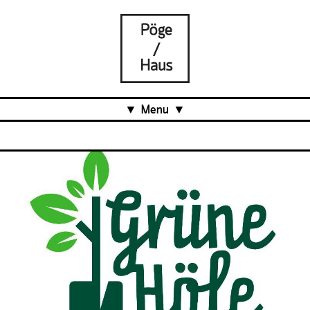
Menu
Aktuell
Projects
Über uns
Was ist das Pöge-Haus?
Team
Organisation
Mitarbeit