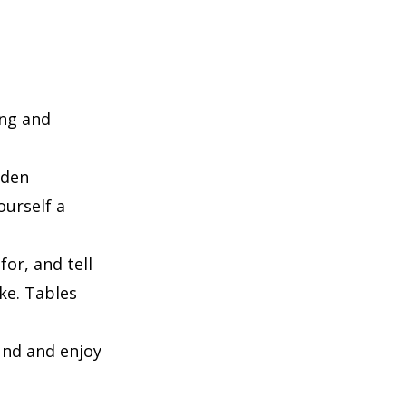
ing and
dden
ourself a
for, and tell
ake. Tables
und and enjoy