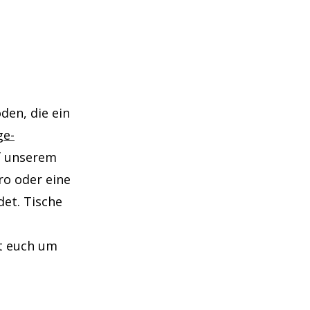
den, die ein
ge-
uf unserem
ro oder eine
et. Tische
ut euch um