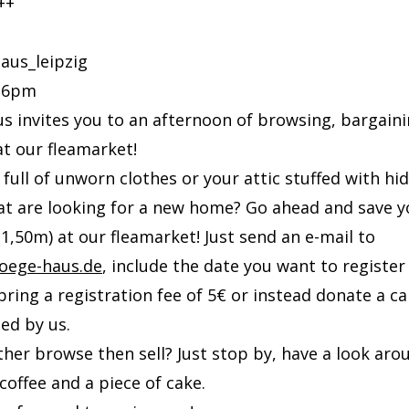
++
us_leipzig
– 6pm
s invites you to an afternoon of browsing, bargain
t our fleamarket!
t full of unworn clothes or your attic stuffed with hi
at are looking for a new home? Go ahead and save y
(1,50m) at our fleamarket! Just send an e-mail to
oege-haus.de
, include the date you want to register 
l bring a registration fee of 5€ or instead donate a c
ded by us.
her browse then sell? Just stop by, have a look aro
 coffee and a piece of cake.