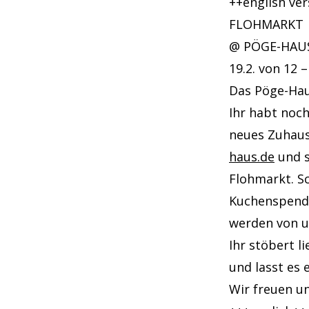
++english ve
FLOHMARKT
@ PÖGE-HAU
19.2. von 12 
Das Pöge-Hau
Ihr habt noc
neues Zuhaus
haus.de
und s
Flohmarkt. Sc
Kuchenspende
werden von un
Ihr stöbert l
und lasst es 
Wir freuen un