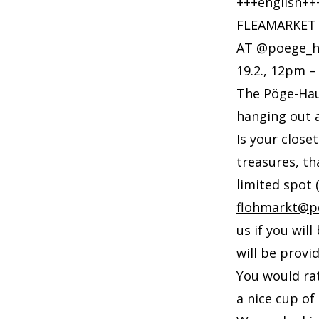
+++english++
FLEAMARKET
AT @poege_ha
19.2., 12pm 
The Pöge-Hau
hanging out a
Is your close
treasures, th
limited spot 
flohmarkt@p
us if you wil
will be provi
You would rat
a nice cup of