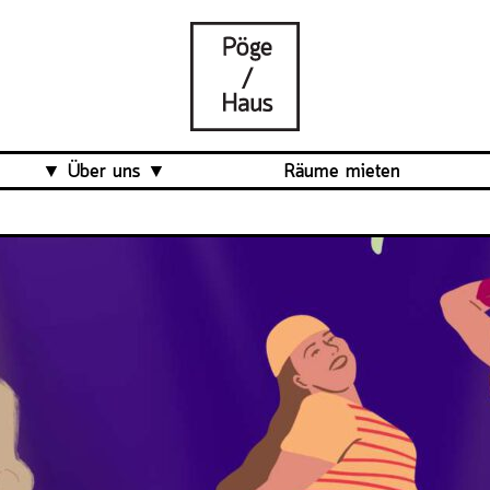
Über uns
Räume mieten
Was ist das Pöge-Haus?
Team
Organisation
Mitarbeit
Veranstaltungsrückblick
Kontakt und Anfahrt
Datenschutz