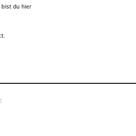
bist du hier
t.
: