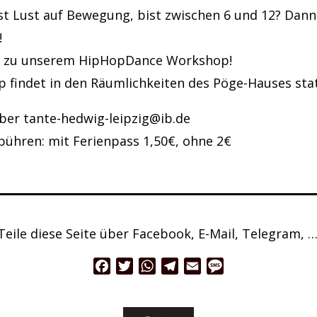
t Lust auf Bewegung, bist zwischen 6 und 12? Dann 
!
 zu unserem HipHopDance Workshop!
 findet in den Räumlichkeiten des Pöge-Hauses stat
er tante-hedwig-leipzig@ib.de
ühren: mit Ferienpass 1,50€, ohne 2€
Teile diese Seite über Facebook, E-Mail, Telegram, …
Facebook
Twitter
WhatsApp
Telegram
Email
Message