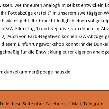
issen, wie ihr euren Analogfilm selbst entwickeln k
 ihr Fotoabzüge erstellt? In unserem zweitägigen 
ch wie es geht. Ihr braucht lediglich einen vollgekni
en S/W-Film (Tag 1) und Negative, von denen ihr A
 2). Auch von Farb-Negativen können S/W-Abzüge 
 diesem Einführungsworkshop könnt ihr die Dunke
gelmäßig für die Entwicklung eurer eigenen analog
n: dunkelkammer@poege-haus.de
Teile diese Seite über Facebook, E-Mail, Telegram, …