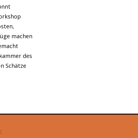
önnt
Workshop
psten,
bzüge machen
gemacht
lkammer des
en Schätze
: