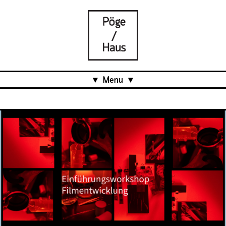
Menu
Aktuell
Projects
Über uns
Was ist das Pöge-Haus?
Team
Organisation
Mitarbeit