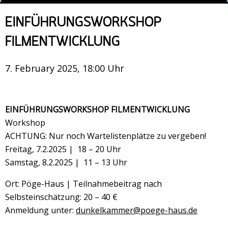
Veranstaltungsrückblick
EINFÜHRUNGSWORKSHOP
Kontakt und Anfahrt
FILMENTWICKLUNG
Datenschutz
Räume mieten
7. February 2025, 18:00 Uhr
#4696 (no title)
Presse/Newsletter
EINFÜHRUNGSWORKSHOP FILMENTWICKLUNG
Workshop
ACHTUNG: Nur noch Wartelistenplätze zu vergeben!
Freitag, 7.2.2025 | 18 – 20 Uhr
Samstag, 8.2.2025 | 11 – 13 Uhr
Ort: Pöge-Haus | Teilnahmebeitrag nach
Selbsteinschätzung: 20 – 40 €
Anmeldung unter:
dunkelkammer@poege-haus.de