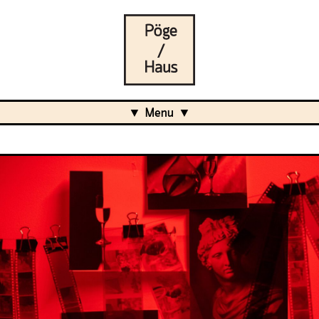
Menu
Aktuell
Projects
Über uns
Was ist das Pöge-Haus?
Team
Organisation
Mitarbeit