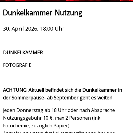
Veranstaltungsrückblick
Dunkelkammer Nutzung
Kontakt und Anfahrt
Datenschutz
30. April 2026, 18:00 Uhr
Räume mieten
#4696 (no title)
DUNKELKAMMER
Presse/Newsletter
FOTOGRAFIE
ACHTUNG: Aktuell befindet sich die Dunkelkammer in
der Sommerpause- ab September geht es weiter!
jeden Donnerstag ab 18 Uhr oder nach Absprache
Nutzungsgebühr 10 €, max 2 Personen (inkl.
Fotochemie, zuzüglich Papier)