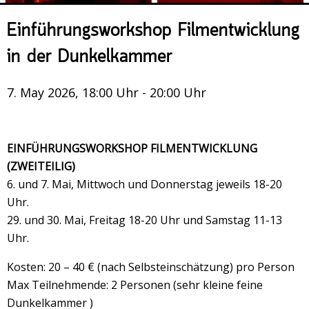
Veranstaltungsrückblick
Einführungsworkshop Filmentwicklung
Kontakt und Anfahrt
in der Dunkelkammer
Datenschutz
Räume mieten
7. May 2026, 18:00 Uhr - 20:00 Uhr
#4696 (no title)
Presse/Newsletter
EINFÜHRUNGSWORKSHOP FILMENTWICKLUNG
(ZWEITEILIG)
6. und 7. Mai, Mittwoch und Donnerstag jeweils 18-20
Uhr.
29. und 30. Mai, Freitag 18-20 Uhr und Samstag 11-13
Uhr.
Kosten: 20 – 40 € (nach Selbsteinschätzung) pro Person
Max Teilnehmende: 2 Personen (sehr kleine feine
Dunkelkammer )