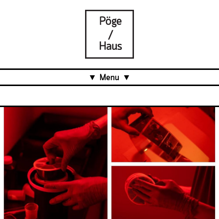
Menu
Aktuell
Projects
Über uns
Was ist das Pöge-Haus?
Team
Organisation
Mitarbeit