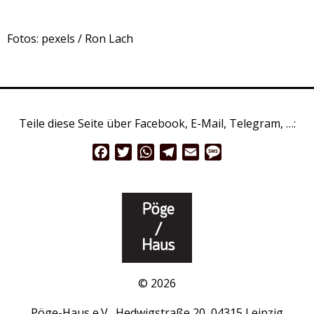
Fotos: pexels / Ron Lach
Teile diese Seite über Facebook, E-Mail, Telegram, …:
Facebook
Twitter
WhatsApp
Telegram
Email
Message
© 2026
Pöge-Haus e.V., Hedwigstraße 20, 04315 Leipzig