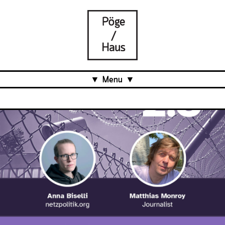
Menu
Aktuell
Projects
Über uns
Was ist das Pöge-Haus?
Team
Organisation
Mitarbeit