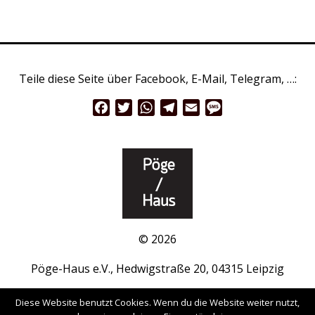
Teile diese Seite über Facebook, E-Mail, Telegram, …:
Facebook
Twitter
WhatsApp
Telegram
Email
Message
© 2026
Pöge-Haus e.V., Hedwigstraße 20, 04315 Leipzig
www.pöge-haus.de
|
Facebook
|
Instagram
Diese Website benutzt Cookies. Wenn du die Website weiter nutzt,