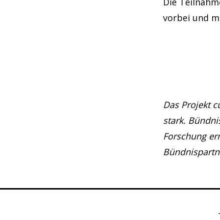
Die Teilnahm
vorbei und ma
Das Projekt c
stark. Bündni
Forschung erm
Bündnispartne