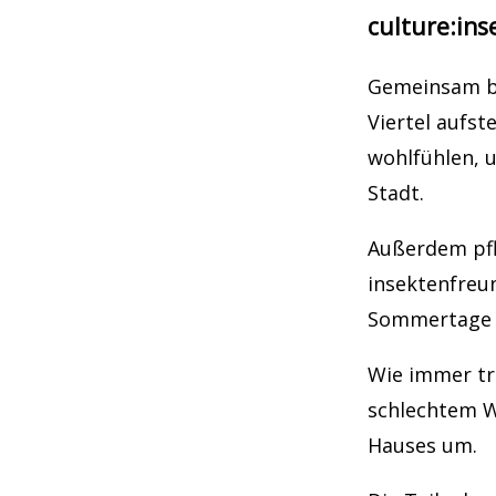
culture:ins
Gemeinsam ba
Viertel aufst
wohlfühlen, u
Stadt.
Außerdem pfl
insektenfreun
Sommertage 
Wie immer tr
schlechtem W
Hauses um.