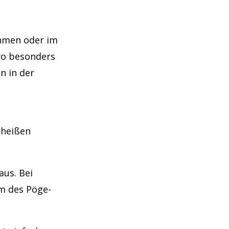
ehmen oder im
 wo besonders
n in der
 heißen
us. Bei
m des Pöge-