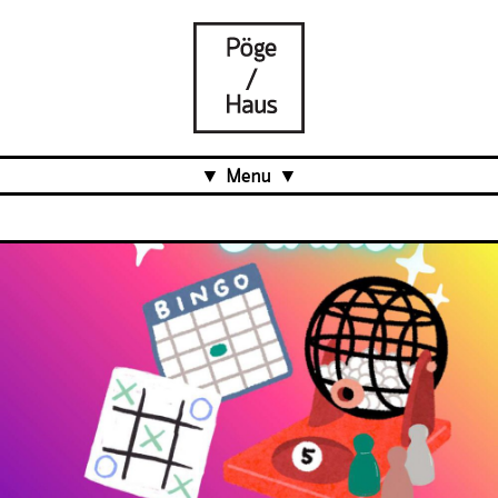
Menu
Aktuell
Projects
Über uns
Was ist das Pöge-Haus?
Team
Organisation
Mitarbeit