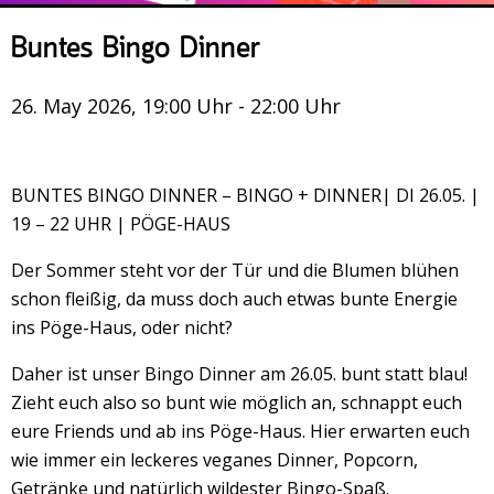
Veranstaltungsrückblick
Buntes Bingo Dinner
Kontakt und Anfahrt
Datenschutz
26. May 2026, 19:00 Uhr - 22:00 Uhr
Räume mieten
#4696 (no title)
BUNTES BINGO DINNER – BINGO + DINNER| DI 26.05. |
Presse/Newsletter
19 – 22 UHR | PÖGE-HAUS
Der Sommer steht vor der Tür und die Blumen blühen
schon fleißig, da muss doch auch etwas bunte Energie
ins Pöge-Haus, oder nicht?
Daher ist unser Bingo Dinner am 26.05. bunt statt blau!
Zieht euch also so bunt wie möglich an, schnappt euch
eure Friends und ab ins Pöge-Haus. Hier erwarten euch
wie immer ein leckeres veganes Dinner, Popcorn,
Getränke und natürlich wildester Bingo-Spaß.