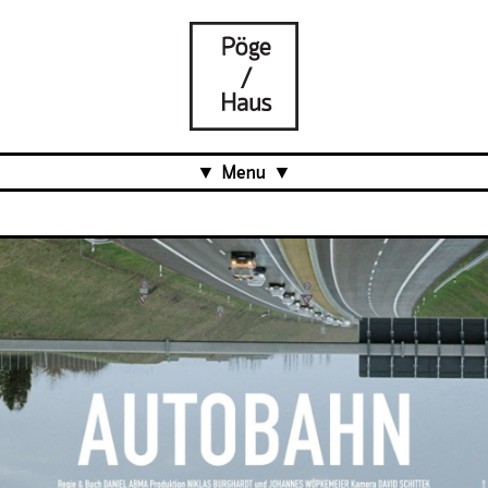
Menu
Aktuell
Projects
Über uns
Was ist das Pöge-Haus?
Team
Organisation
Mitarbeit