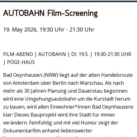
Veranstaltungsrückblick
AUTOBAHN Film-Screening
Kontakt und Anfahrt
Datenschutz
19. May 2026, 19:30 Uhr - 21:30 Uhr
Räume mieten
#4696 (no title)
FILM-ABEND | AUTOBAHN | DI. 19.5. | 19:30-21:30 UHR
Presse/Newsletter
| PÖGE-HAUS
Bad Oeynhausen (NRW) liegt auf der alten Handelsroute
von Amsterdam über Berlin nach Warschau. Als nach
mehr als 30 Jahren Planung und Dauerstau begonnen
wird eine Umgehungsautobahn um die Kurstadt herum
zu bauen, wird allen Einwohner*innen Bad Oeynhausens
klar: Dieses Bauprojekt wird ihre Stadt für immer
verändern. Feinfühlig und mit viel Humor zeigt der
Dokumentarfilm anhand liebenswerter