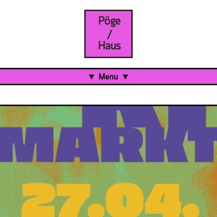
Menu
Aktuell
Projects
Über uns
Was ist das Pöge-Haus?
Team
Organisation
Mitarbeit