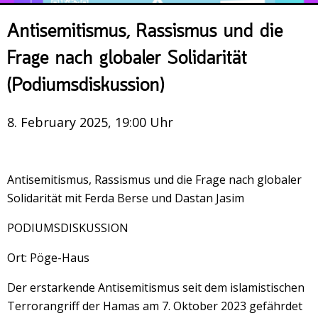
Veranstaltungsrückblick
Antisemitismus, Rassismus und die
Kontakt und Anfahrt
Frage nach globaler Solidarität
Datenschutz
(Podiumsdiskussion)
Räume mieten
#4696 (no title)
8. February 2025, 19:00 Uhr
Presse/Newsletter
Antisemitismus, Rassismus und die Frage nach globaler
Solidarität mit Ferda Berse und Dastan Jasim
PODIUMSDISKUSSION
Ort: Pöge-Haus
Der erstarkende Antisemitismus seit dem islamistischen
Terrorangriff der Hamas am 7. Oktober 2023 gefährdet