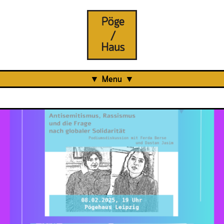
Menu
Aktuell
Projects
Über uns
Was ist das Pöge-Haus?
Team
Organisation
Mitarbeit