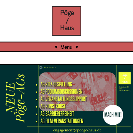
Menu
Aktuell
Projects
Über uns
Was ist das Pöge-Haus?
Team
Organisation
Mitarbeit