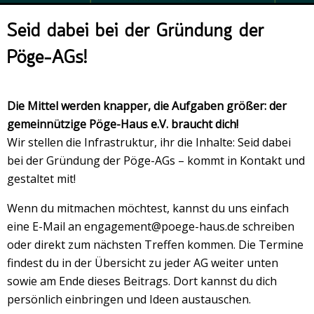
Veranstaltungsrückblick
Seid dabei bei der Gründung der
Kontakt und Anfahrt
Pöge-AGs!
Datenschutz
Räume mieten
Die Mittel werden knapper, die Aufgaben größer: der
#4696 (no title)
gemeinnützige Pöge-Haus e.V. braucht dich!
Presse/Newsletter
Wir stellen die Infrastruktur, ihr die Inhalte: Seid dabei
bei der Gründung der Pöge-AGs – kommt in Kontakt und
gestaltet mit!
Wenn du mitmachen möchtest, kannst du uns einfach
eine E-Mail an
engagement@poege-haus.de
schreiben
oder direkt zum nächsten Treffen kommen. Die Termine
findest du in der Übersicht zu jeder AG weiter unten
sowie am Ende dieses Beitrags. Dort kannst du dich
persönlich einbringen und Ideen austauschen.