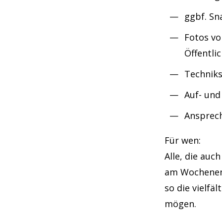
ggbf. Sn
Fotos vo
Öffentli
Techniks
Auf- und
Ansprech
Für wen:
Alle, die auc
am Wochenend
so die vielfä
mögen.