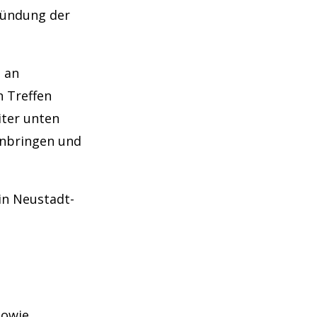
Gründung der
 an
 Treffen
iter unten
inbringen und
in Neustadt-
sowie