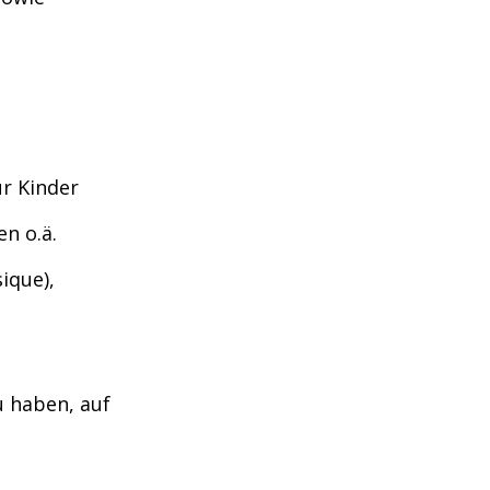
ür Kinder
n o.ä.
ique),
u haben, auf