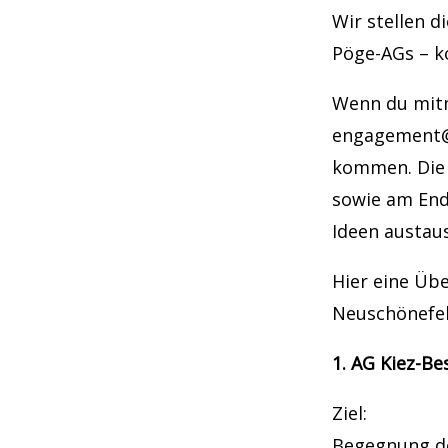
Wir stellen d
Pöge-AGs – k
Wenn du mitm
engagement@
kommen. Die 
sowie am End
Ideen austau
Hier eine Üb
Neuschönefel
1. AG Kiez-Be
Ziel:
Begegnung de