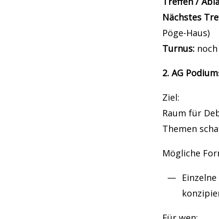
Treffen / Abl
Nächstes Tre
Pöge-Haus)
Turnus:
noch 
2. AG Podium
Ziel:
Raum für Deb
Themen schaf
Mögliche For
Einzelne
konzipie
Für wen: