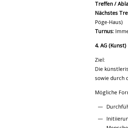
Treffen / Abl
Nächstes Tre
Pöge-Haus)
Turnus:
Immer
4. AG (Kunst)
Ziel:
Die künstler
sowie durch 
Mögliche For
Durchfüh
Initiier
Mensche