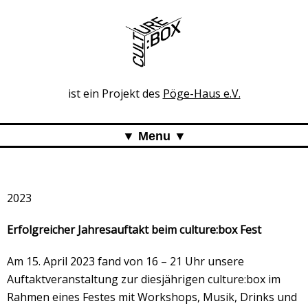
ist ein Projekt des
Pöge-Haus e.V.
Menu
culture:box
culture:box goes public – Kultur sichtbar verbinden!
2023
Unser Programm 2024
Digitale Bücherliste
Erfolgreicher Jahresauftakt beim culture:box Fest
Rückblick
Am 15. April 2023 fand von 16 – 21 Uhr unsere
Galerie
Auftaktveranstaltung zur diesjährigen culture:box im
Rahmen eines Festes mit Workshops, Musik, Drinks und