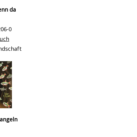
enn da
206-0
buch
ndschaft
 angeln