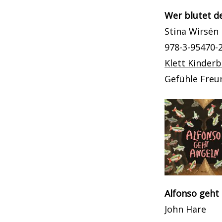
Wer blutet d
Stina Wirsén
978-3-95470-
Klett Kinder
Gefühle Freu
Alfonso geht
John Hare