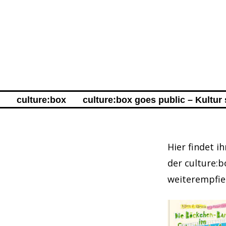
culture:box
culture:box goes public – Kultu
Hier findet i
der culture:b
weiterempfie