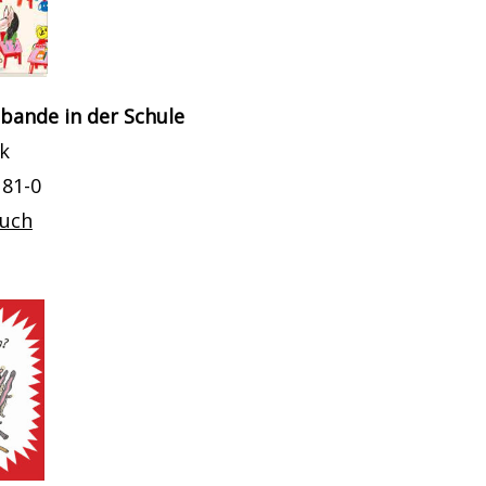
bande in der Schule
ik
181-0
buch