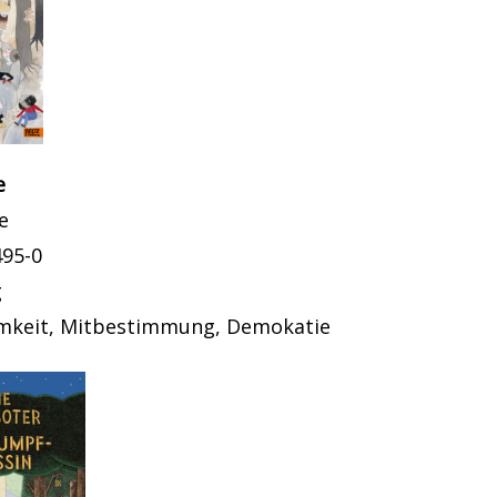
e
e
495-0
g
mkeit, Mitbestimmung, Demokatie