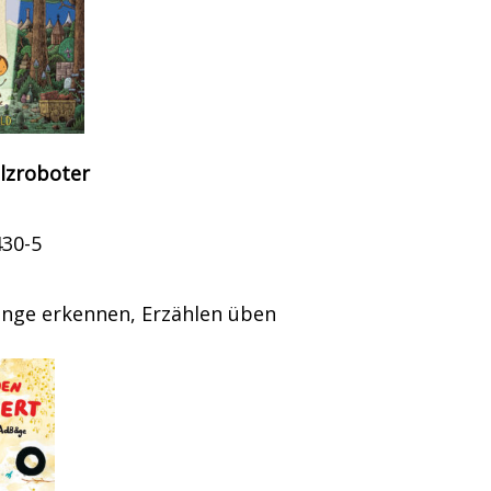
olzroboter
430-5
g
ge erkennen, Erzählen üben