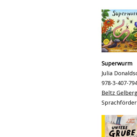
Superwurm
Julia Donalds
978-3-407-79
Beltz Gelber
Sprachförde