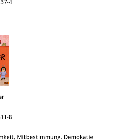
437-4
g
er
811-8
g
mkeit, Mitbestimmung, Demokatie