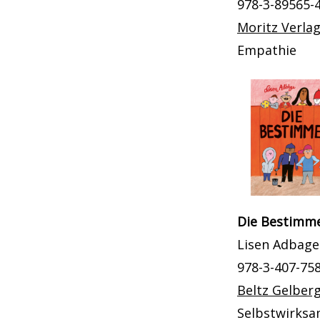
978-3-89565-
Moritz Verla
Empathie
Die Bestimm
Lisen Adbage
978-3-407-75
Beltz Gelber
Selbstwirksa