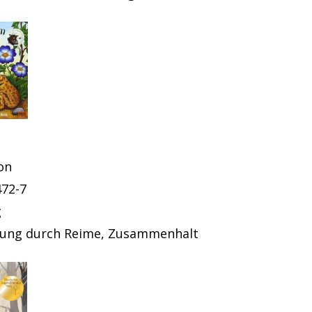
on
472-7
g
rung durch Reime, Zusammenhalt