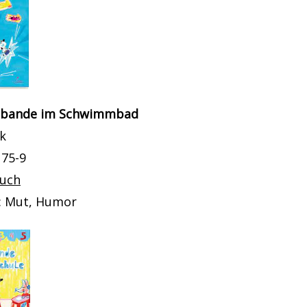
nbande im Schwimmbad
ik
175-9
buch
: Mut, Humor